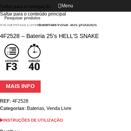
Menu
Saltar para a navegação
Ver vídeo
Clique para ampliar
Saltar para o conteúdo principal
Início
Venda Livre
Baterias
Voltar aos produtos
4F2528 – Bateria 25’s HELL’S SNAKE
MAIS INFO
REF:
4F2528
Categorias:
Baterias
,
Venda Livre
INSTRUÇÕES DE UTILIZAÇÃO