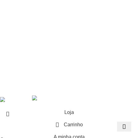
Brinquedos
Produtos Profissionais
Baterias
Balonas
Monotiros
Repuxos
Candelas
© 2026 - Propyro, Lda
Loja
Carrinho
A minha conta