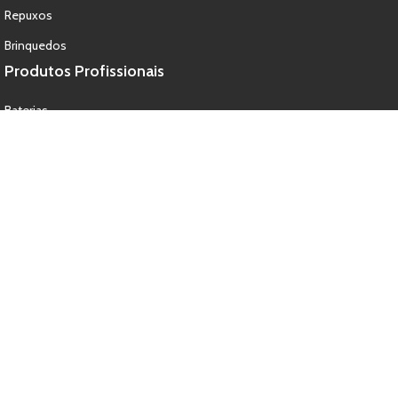
Repuxos
Brinquedos
Produtos Profissionais
Baterias
Balonas
Monotiros
Repuxos
Candelas
© 2026 - Propyro, Lda