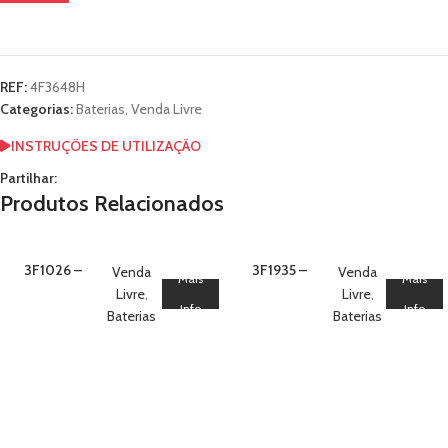
REF:
4F3648H
Categorias:
Baterias
,
Venda Livre
INSTRUÇÕES DE UTILIZAÇÃO
Partilhar:
Produtos Relacionados
3F1026 –
3F1935 –
Venda
Venda
Mais
Mais
Bateria 100
Bateria 19
Livre
,
Livre
,
FIERY CAR
RUGGED RACER
Info
Info
Baterias
Baterias