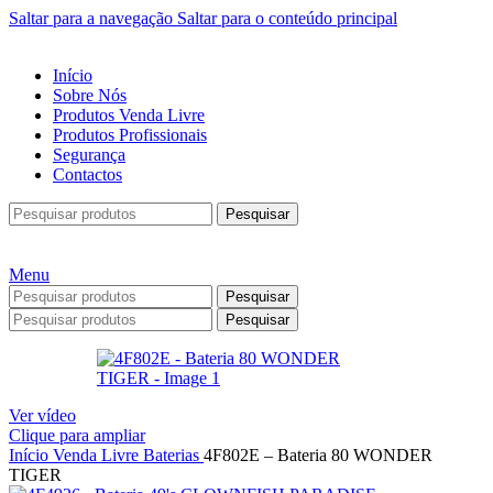
Saltar para a navegação
Saltar para o conteúdo principal
Início
Sobre Nós
Produtos Venda Livre
Produtos Profissionais
Segurança
Contactos
Pesquisar
Menu
Pesquisar
Pesquisar
Ver vídeo
Clique para ampliar
Início
Venda Livre
Baterias
4F802E – Bateria 80 WONDER
TIGER