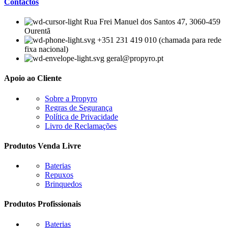
Contactos
Rua Frei Manuel dos Santos 47, 3060-459
Ourentã​
+351 231 419 010 (chamada para rede
fixa nacional)
geral@propyro.pt
Apoio ao Cliente
Sobre a Propyro
Regras de Segurança
Política de Privacidade
Livro de Reclamações
Produtos Venda Livre
Baterias
Repuxos
Brinquedos
Produtos Profissionais
Baterias