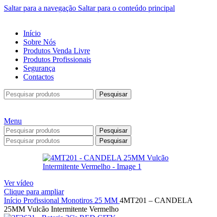
Saltar para a navegação
Saltar para o conteúdo principal
Início
Sobre Nós
Produtos Venda Livre
Produtos Profissionais
Segurança
Contactos
Pesquisar
Menu
Pesquisar
Pesquisar
Ver vídeo
Clique para ampliar
Início
Profissional
Monotiros
25 MM
4MT201 – CANDELA
25MM Vulcão Intermitente Vermelho