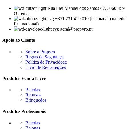
Rua Frei Manuel dos Santos 47, 3060-459
Ourentã​
+351 231 419 010 (chamada para rede
fixa nacional)
geral@propyro.pt
Apoio ao Cliente
Sobre a Propyro
Regras de Segurança
Política de Privacidade
Livro de Reclamações
Produtos Venda Livre
Baterias
Repuxos
Brinquedos
Produtos Profissionais
Baterias
Balonas