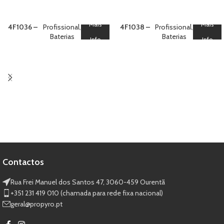
Mais
Mais
4F1036 –
Profissional
,
4F1038 –
Profissional
,
Bateria 100
Baterias
Bateria 100
Baterias
Info
Info
Multicolor
Silver
Tail V V
Titanium
Contactos
Rua Frei Manuel dos Santos 47, 3060-459 Ourentã​
+351 231 419 010 (chamada para rede fixa nacional)
geral@propyro.pt