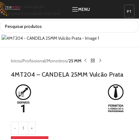
Saltar para a navegação
MENU
Saltar para o conteúdo principal
Ver vídeo
Clique para ampliar
Início
Profissional
Monotiros
25 MM
4MT204 – CANDELA 25MM Vulcão Prata