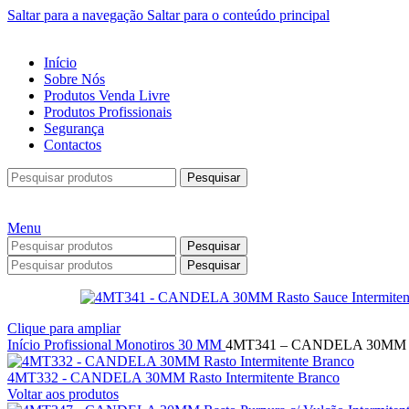
Saltar para a navegação
Saltar para o conteúdo principal
Início
Sobre Nós
Produtos Venda Livre
Produtos Profissionais
Segurança
Contactos
Pesquisar
Menu
Pesquisar
Pesquisar
Clique para ampliar
Início
Profissional
Monotiros
30 MM
4MT341 – CANDELA 30MM Rast
4MT332 - CANDELA 30MM Rasto Intermitente Branco
Voltar aos produtos