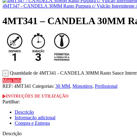
4MT347 - CANDELA 30MM Rasto Purpura c/ Vulcão Intermitente 
4MT341 – CANDELA 30MM Rasto
Quantidade de 4MT341 - CANDELA 30MM Rasto Sauce Intermit
Mais Info
REF:
4MT341
Categorias:
30 MM
,
Monotiros
,
Profissional
INSTRUÇÕES DE UTILIZAÇÃO
Partilhar:
Descrição
Informação adicional
Compra e Entrega
Descrição