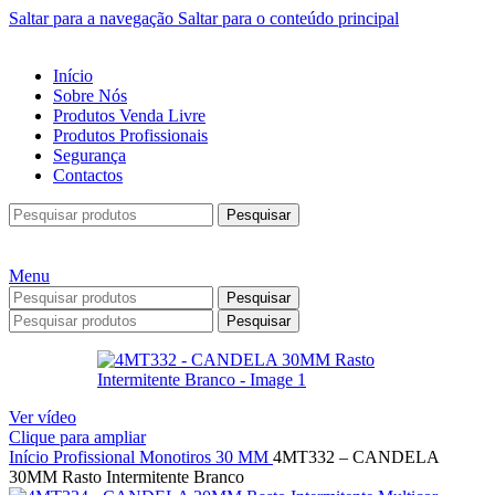
Saltar para a navegação
Saltar para o conteúdo principal
Início
Sobre Nós
Produtos Venda Livre
Produtos Profissionais
Segurança
Contactos
Pesquisar
Menu
Pesquisar
Pesquisar
Ver vídeo
Clique para ampliar
Início
Profissional
Monotiros
30 MM
4MT332 – CANDELA
30MM Rasto Intermitente Branco