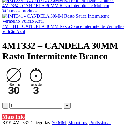
4MT334 - CANDELA 30MM Rasto Intermitente Multicor
Voltar aos produtos
4MT341 - CANDELA 30MM Rasto Sauce Intermitente Vermelho
Vulcão Azul
4MT332 – CANDELA 30MM
Rasto Intermitente Branco
Quantidade
de
4MT332
Mais Info
-
REF:
4MT332
Categorias:
30 MM
,
Monotiros
,
Profissional
CANDELA