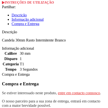
30MM
INSTRUÇÕES DE UTILIZAÇÃO
Rasto
Partilhar:
Intermitente
Branco
Descrição
Informação adicional
Compra e Entrega
Descrição
Candela 30mm Rasto Intermitente Branco
Informação adicional
Calibre
30 mm
Disparo
1
Categoria
T1
Tempo
3 Segundos
Compra e Entrega
Compra e Entrega
Se estiver interessado neste produto,
entre em contacto connosco
.
O nosso parceiro para a sua zona de entrega, entrará em contacto
com a maior brevidade possível.