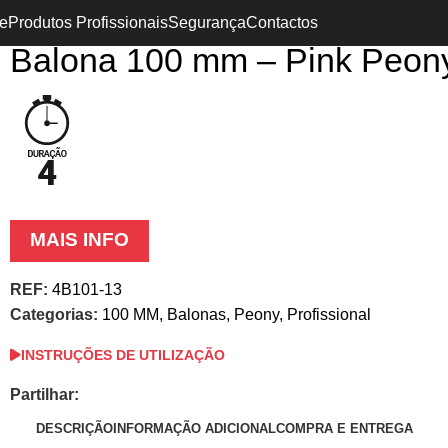
Início
Profissional
Balonas
100 MM
Peony
Balona 100 mm – 
e
Produtos Profissionais
Segurança
Contactos
Balona 100 mm – Pink Peon
MAIS INFO
REF:
4B101-13
Categorias:
100 MM
,
Balonas
,
Peony
,
Profissional
INSTRUÇÕES DE UTILIZAÇÃO
Partilhar:
DESCRIÇÃO
INFORMAÇÃO ADICIONAL
COMPRA E ENTREGA