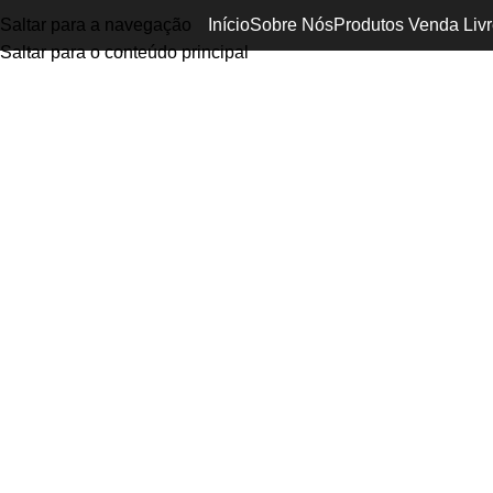
Saltar para a navegação
Início
Sobre Nós
Produtos Venda Livr
Clique para ampliar
Saltar para o conteúdo principal