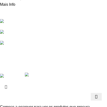
Mais Info
Contactos
Apoio ao Cli
Rua Frei Manuel dos Santos 47,
Sobre a Propyro
3060-459 Ourentã​
Regras de Segu
+351 231 419 010
(chamada para rede fixa nacional)
Política de Priva
geral@propyro.pt
Livro de Reclam
© 2026 - Propyro, Lda
Comece a escrever para ver os produtos que procura.