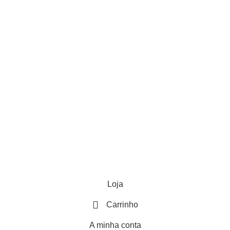
ente
Produtos Venda Livre
Baterias
rança
Repuxos
cidade
Brinquedos
ações
Loja
Carrinho
A minha conta