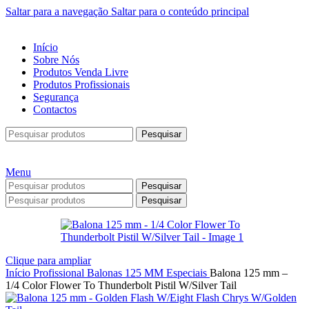
Saltar para a navegação
Saltar para o conteúdo principal
Início
Sobre Nós
Produtos Venda Livre
Produtos Profissionais
Segurança
Contactos
Pesquisar
Menu
Pesquisar
Pesquisar
Clique para ampliar
Início
Profissional
Balonas
125 MM
Especiais
Balona 125 mm –
1/4 Color Flower To Thunderbolt Pistil W/Silver Tail