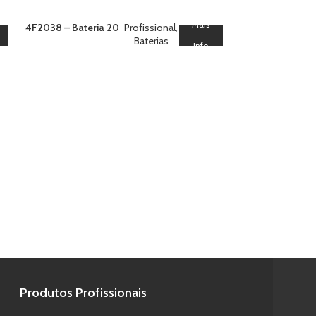
Mais
4F2038 – Bateria 20
Profissional
,
Blood Titanium
Baterias
Info
4F2039 – Bater
Green & Gold F
Titanium
Produtos Profissionais