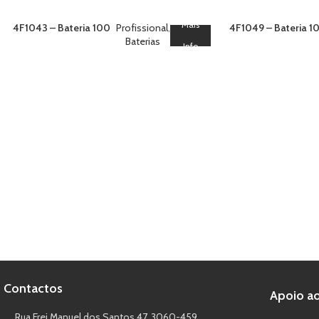
Mais
4F1043 – Bateria 100
Profissional
,
4F1049 – Bateria 1
Red, Yellow, Purple,
Baterias
Red Strobe Tail (W
Info
Silver Tail To Wave
Green Strobe
Contactos
Apoio ao
Rua Frei Manuel dos Santos 47, 3060-459