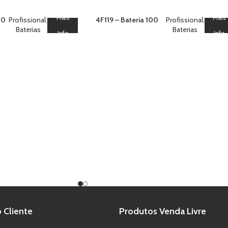
Mais
Mais
00
Profissional
,
4F119 – Bateria 100
Profissional
,
)
Baterias
Orange Tail Crackling
Baterias
Info
Info
Crown V V
 Cliente
Produtos Venda Livre