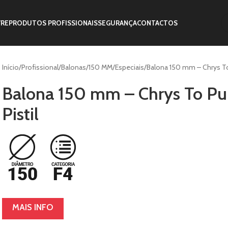
VRE
PRODUTOS PROFISSIONAIS
SEGURANÇA
CONTACTOS
Início
Profissional
Balonas
150 MM
Especiais
Balona 150 mm – Chrys To 
Balona 150 mm – Chrys To Pur
Pistil
MAIS INFO