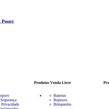
h Peony
Produtos Venda Livre
Pro
ropyro
Baterias
 Segurança
Repuxos
e Privacidade
Brinquedos
Reclamações