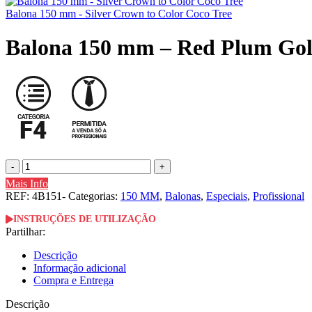
Balona 150 mm - Silver Crown to Color Coco Tree
Balona 150 mm – Red Plum Gold
Mais Info
REF:
4B151-
Categorias:
150 MM
,
Balonas
,
Especiais
,
Profissional
INSTRUÇÕES DE UTILIZAÇÃO
Partilhar:
Descrição
Informação adicional
Compra e Entrega
Descrição