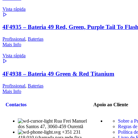
Vista rápida
4F4935 – Bateria 49 Red, Green, Purple Tail To Flas
Profissional
,
Baterias
Mais Info
Vista rápida
4F4938 – Bateria 49 Green & Red Titanium
Profissional
,
Baterias
Mais Info
Contactos
Apoio ao Cliente
Rua Frei Manuel
Sobre a P
dos Santos 47, 3060-459 Ourentã​
Regras de
+351 231
Política d
419 010 (chamada para rede fixa
Livro de 