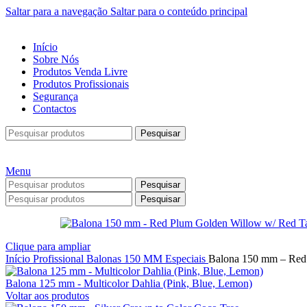
Saltar para a navegação
Saltar para o conteúdo principal
Início
Sobre Nós
Produtos Venda Livre
Produtos Profissionais
Segurança
Contactos
Pesquisar
Menu
Pesquisar
Pesquisar
Clique para ampliar
Início
Profissional
Balonas
150 MM
Especiais
Balona 150 mm – Red 
Balona 125 mm - Multicolor Dahlia (Pink, Blue, Lemon)
Voltar aos produtos