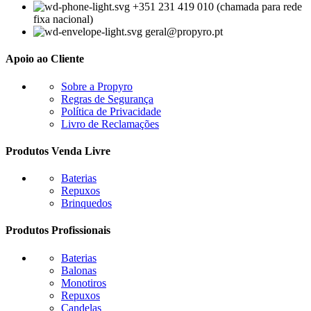
+351 231 419 010 (chamada para rede
fixa nacional)
geral@propyro.pt
Apoio ao Cliente
Sobre a Propyro
Regras de Segurança
Política de Privacidade
Livro de Reclamações
Produtos Venda Livre
Baterias
Repuxos
Brinquedos
Produtos Profissionais
Baterias
Balonas
Monotiros
Repuxos
Candelas