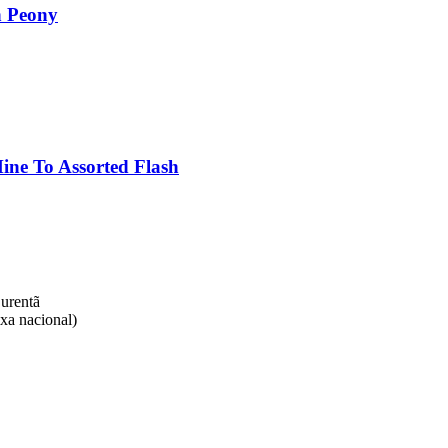
h Peony
Mine To Assorted Flash
rentã​
xa nacional)