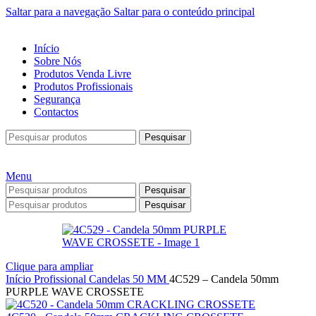
Saltar para a navegação
Saltar para o conteúdo principal
Início
Sobre Nós
Produtos Venda Livre
Produtos Profissionais
Segurança
Contactos
Pesquisar
Menu
Pesquisar
Pesquisar
Clique para ampliar
Início
Profissional
Candelas
50 MM
4C529 – Candela 50mm
PURPLE WAVE CROSSETE