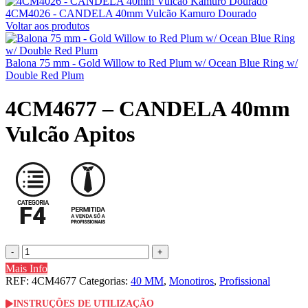
4CM4026 - CANDELA 40mm Vulcão Kamuro Dourado
Voltar aos produtos
Balona 75 mm - Gold Willow to Red Plum w/ Ocean Blue Ring w/
Double Red Plum
4CM4677 – CANDELA 40mm
Vulcão Apitos
Quantidade
de
Mais Info
4CM4677
REF:
4CM4677
Categorias:
40 MM
,
Monotiros
,
Profissional
-
CANDELA
INSTRUÇÕES DE UTILIZAÇÃO