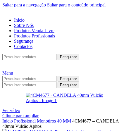
Saltar para a navegação
Saltar para o conteúdo principal
Início
Sobre Nós
Produtos Venda Livre
Produtos Profissionais
Segurança
Contactos
Pesquisar
Menu
Pesquisar
Pesquisar
Ver vídeo
Clique para ampliar
Início
Profissional
Monotiros
40 MM
4CM4677 – CANDELA
40mm Vulcão Apitos