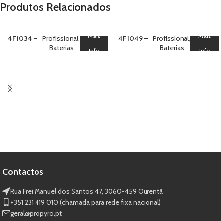
Produtos Relacionados
Mais
Mais
4F1034 –
Profissional
,
4F1049 –
Profissional
,
Bateria 100
Baterias
Bateria 100
Baterias
Info
Info
Brocade
Red Strobe
Crown Mine
Tail (W)
To Red,
Green, Blue
Peony S
Effect
Contactos
Rua Frei Manuel dos Santos 47, 3060-459 Ourentã​
+351 231 419 010 (chamada para rede fixa nacional)
geral@propyro.pt