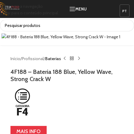
Saltar para a navegação
MENU
Saltar para o conteúdo principal
Ver vídeo
Clique para ampliar
Início
Profissional
Baterias
4F188 – Bateria 188 Blue, Yellow Wave,
Strong Crack W
MAIS INFO