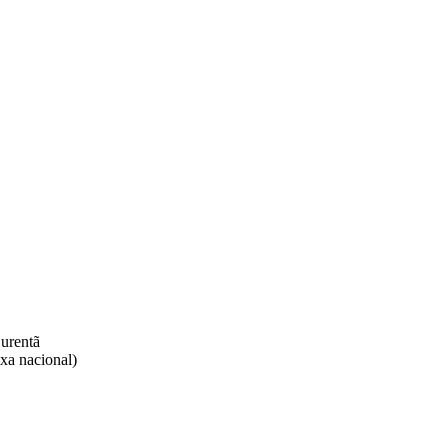
rentã​
xa nacional)