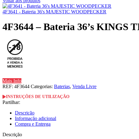
Voltar aos produtos
4F3641 - Bateria 36's MAJESTIC WOODPECKER
4F3644 – Bateria 36’s KINGS 
Mais Info
REF:
4F3644
Categorias:
Baterias
,
Venda Livre
INSTRUÇÕES DE UTILIZAÇÃO
Partilhar:
Descrição
Informação adicional
Compra e Entrega
Descrição