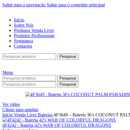
Saltar para a navegação
Saltar para o conteúdo principal
Início
Sobre Nós
Produtos Venda Livre
Produtos Profissionais
Segurança
Contactos
Pesquisar
Menu
Pesquisar
Pesquisar
Ver vídeo
Clique para ampliar
Início
Venda Livre
Baterias
4F3649 – Bateria 36’s COCONUT P
4F4242 - Bateria 42's WAR OF COLORFUL DRAGONS