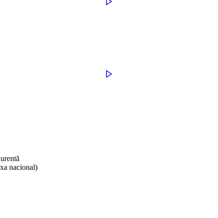
rentã​
xa nacional)