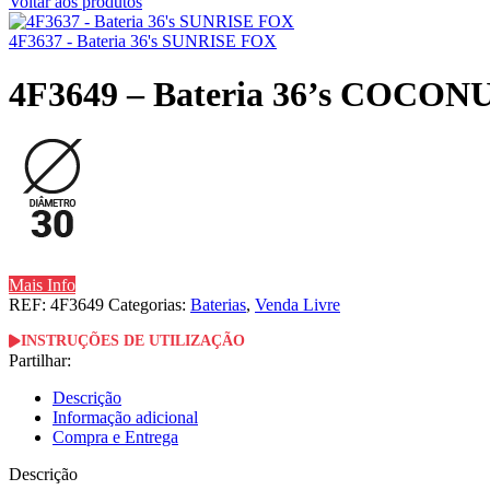
Voltar aos produtos
4F3637 - Bateria 36's SUNRISE FOX
4F3649 – Bateria 36’s COC
Mais Info
REF:
4F3649
Categorias:
Baterias
,
Venda Livre
INSTRUÇÕES DE UTILIZAÇÃO
Partilhar:
Descrição
Informação adicional
Compra e Entrega
Descrição