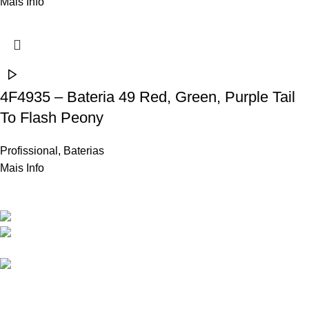
Mais Info
4F4935 – Bateria 49 Red, Green, Purple Tail
To Flash Peony
Profissional
,
Baterias
Mais Info
Contactos
Rua Frei Manuel dos Santos 47, 3060-459 Ourentã​
+351 231 419 010 (chamada para rede fixa
nacional)
geral@propyro.pt
Apoio ao Cliente