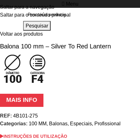
Menu
Saltar para a navegação
Clique para ampliar
Saltar para o conteúdo principal
Pesquisar
Início
Profissional
Balonas
100 MM
Especiais
Voltar aos produtos
Balona 100 mm – Silver To Red Lantern
MAIS INFO
REF:
4B101-275
Categorias:
100 MM
,
Balonas
,
Especiais
,
Profissional
INSTRUÇÕES DE UTILIZAÇÃO