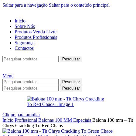
Saltar para a navegação
Saltar para o conteúdo principal
Início
Sobre Nós
Produtos Venda Livre
Produtos Profissionais
Segurança
Contactos
Pesquisar
Menu
Pesquisar
Pesquisar
Clique para ampliar
Início
Profissional
Balonas
100 MM
Especiais
Balona 100 mm – Tit
Chrys Crackling To Red Chaos