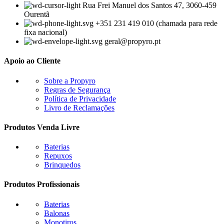
Rua Frei Manuel dos Santos 47, 3060-459
Ourentã​
+351 231 419 010 (chamada para rede
fixa nacional)
geral@propyro.pt
Apoio ao Cliente
Sobre a Propyro
Regras de Segurança
Política de Privacidade
Livro de Reclamações
Produtos Venda Livre
Baterias
Repuxos
Brinquedos
Produtos Profissionais
Baterias
Balonas
Monotiros