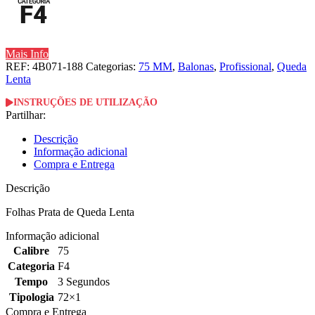
Mais Info
REF:
4B071-188
Categorias:
75 MM
,
Balonas
,
Profissional
,
Queda
Lenta
INSTRUÇÕES DE UTILIZAÇÃO
Partilhar:
Descrição
Informação adicional
Compra e Entrega
Descrição
Folhas Prata de Queda Lenta
Informação adicional
Calibre
75
Categoria
F4
Tempo
3 Segundos
Tipologia
72×1
Compra e Entrega