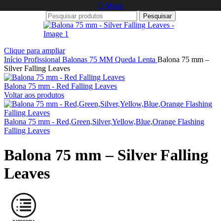
Menu
Saltar para a navegação
Saltar para o conteúdo principal
Pesquisar
Clique para ampliar
Início
Profissional
Balonas
75 MM
Queda Lenta
Balona 75 mm –
Silver Falling Leaves
Balona 75 mm - Red Falling Leaves
Voltar aos produtos
Balona 75 mm - Red,Green,Silver,Yellow,Blue,Orange Flashing
Falling Leaves
Balona 75 mm – Silver Falling
Leaves